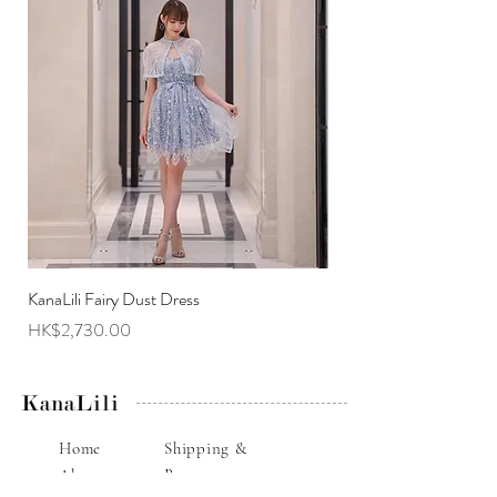
KanaLili Fairy Dust Dress
KanaLili Melanie Butterf
Price
Price
HK$2,730.00
HK$2,630.00
KanaLili
Home
Shipping &
About
Returns