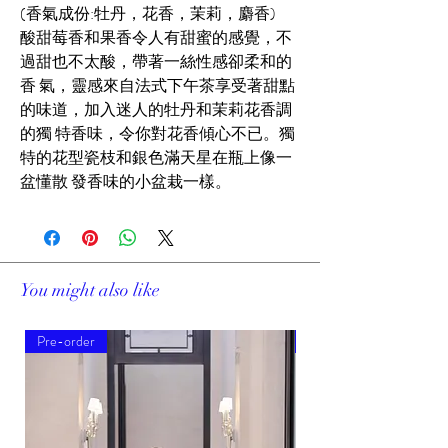
(香氣成份:牡丹，花香，茉莉，麝香)
酸甜莓香和果香令人有甜蜜的感覺，不
過甜也不太酸，帶著一絲性感卻柔和的
香 氣，靈感來自法式下午茶享受著甜點
的味道，加入迷人的牡丹和茉莉花香調
的獨 特香味，令你對花香傾心不已。獨
特的花型瓷枝和銀色滿天星在瓶上像一
盆懂散 發香味的小盆栽一樣。
You might also like
Pre-order
Pre-order