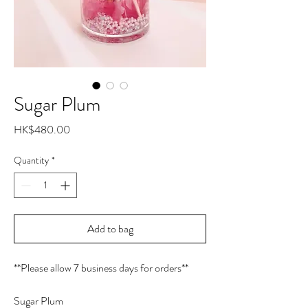
Sugar Plum
Price
HK$480.00
Quantity
*
Add to bag
**Please allow 7 business days for orders**
Sugar Plum