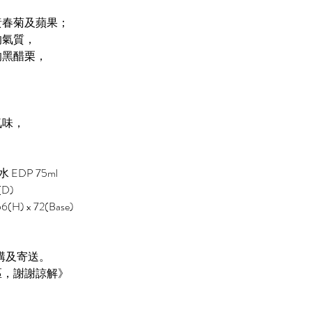
黃春菊及蘋果；
的氣質，
的黑醋栗，
，
氣味，
 EDP 75ml
(D)
6(H) x 72(Base)
購及寄送。
區，謝謝諒解》