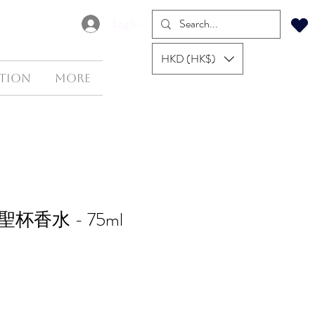
Log In
HKD (HK$)
tion
More
杯香水 - 75ml