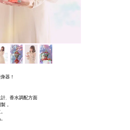
，
的變身器！
，
計, 香水調配方面
調製，
道。
品。