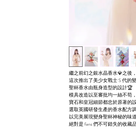
繼之前幻之銀水晶香水💎之後
這次推出了美少女戰士 S 代
聖杯香水由瓶身造型的設計🏆
模具改造以至審批均一絲不苟
寶石和皇冠細節都忠於原著的設
選取英國研發生產的香水配方
以完美展現變身聖杯神秘的味
絕對是 fans 們不可錯失的收藏