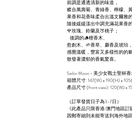
前調是通透清新的味道，
糅合萬壽菊、青綠香、檸檬、
果香和花香味柔合出溫文爾雅
隨後緩緩漾出中調充滿花果香
🌹玫瑰、鈴蘭及🍑桃子；
後調的🪵檀香木、
愈創木、🌱香草、麝香及琥珀
感覺溫暖，豐富又多樣性的的
散發著濃郁的香氣驚喜。
Sailor Moon - 美少女戰士聖杯香水
箱體尺寸: 147(W) x 190(H) x 105
產品尺寸 (front view): 120(W) x 15
（訂單發貨日子為3-7日）
《此產品只限香港/澳門地區訂
因郵寄細則未能寄送到海外地