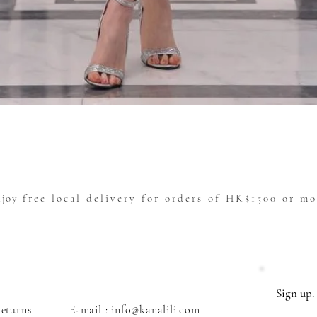
Quick View
njoy
free local delivery for orders of HK$1500 or mo
Sign up. 
eturns
E-mail : info@kanalili.com