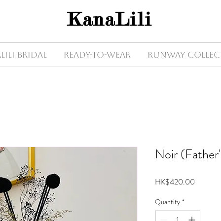
KanaLili
Lili Bridal
Ready-to-wear
Runway Collec
Noir (Father
Price
HK$420.00
Quantity
*