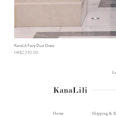
KanaLili Fairy Dust Dress
Price
HK$2,730.00
E
KanaLili
Home
Shipping & R