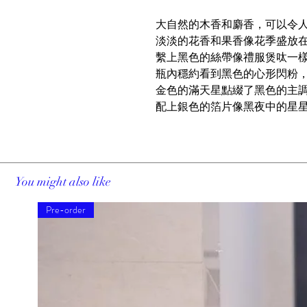
大自然的木香和麝香，可以令
淡淡的花香和果香像花季盛放
繫上黑色的絲帶像禮服煲呔一
瓶內穩約看到黑色的心形閃粉
金色的滿天星點綴了黑色的主
配上銀色的箔片像黑夜中的星
You might also like
Pre-order