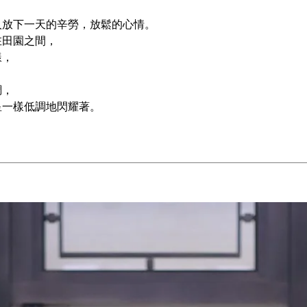
人放下一天的辛勞，放鬆的心情。
在田園之間，
樣，
，
調，
星一樣低調地閃耀著。