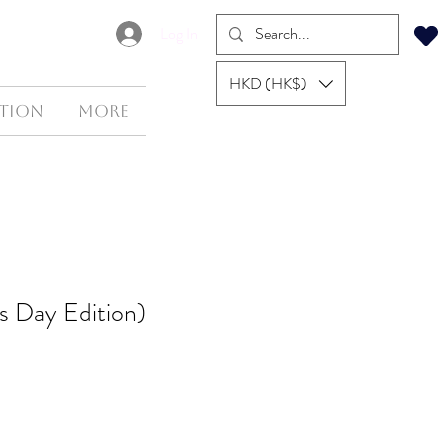
Log In
HKD (HK$)
tion
More
's Day Edition)