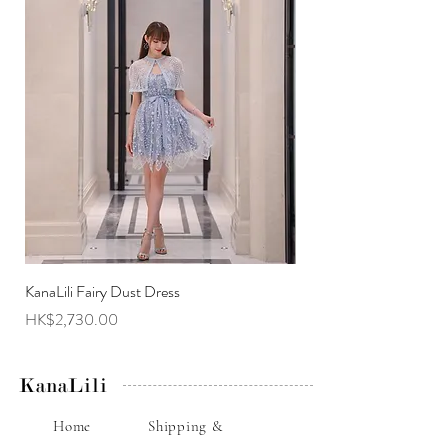
KanaLili Fairy Dust Dress
KanaLili Melanie Butterf
Price
Price
HK$2,730.00
HK$2,630.00
KanaLili
Home
Shipping &