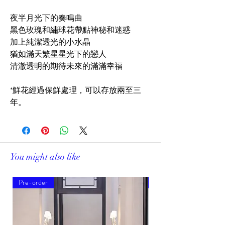
夜半月光下的奏鳴曲
黑色玫瑰和繡球花帶點神秘和迷惑
加上純潔透光的小水晶
猶如滿天繁星星光下的戀人
清澈透明的期待未來的滿滿幸福
*鮮花經過保鮮處理，可以存放兩至三
年。
You might also like
Pre-order
Pre-order