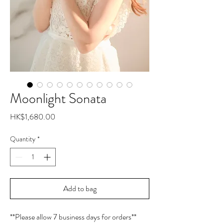
Moonlight Sonata
Price
HK$1,680.00
Quantity
*
Add to bag
**Please allow 7 business days for orders**