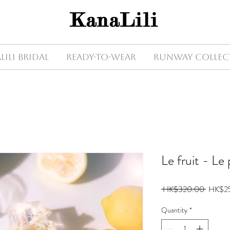
KanaLili
Lili Bridal
Ready-to-wear
Runway Collec
Le fruit - Le
Regular
 HK$320.00 
HK$2
Price
Quantity
*