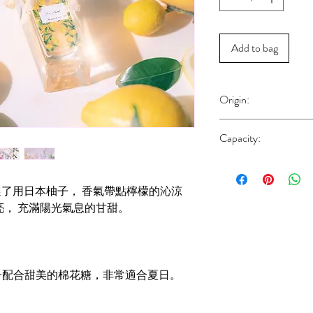
Add to bag
Origin:
HK
Capacity:
30ML
水，主調選了用日本柚子， 香氣帶點檸檬的沁涼
亮， 充滿陽光氣息的甘甜。
子配合甜美的棉花糖，非常適合夏日。