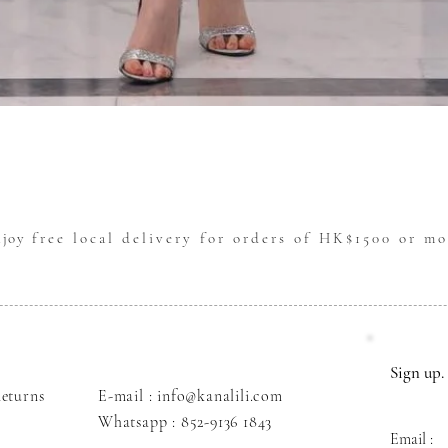
Quick View
njoy
free local delivery for orders of HK$1500 or mo
Sign up. 
eturns
E-mail : info@kanalili.com
Whatsapp :
852-9136 1843
Email :