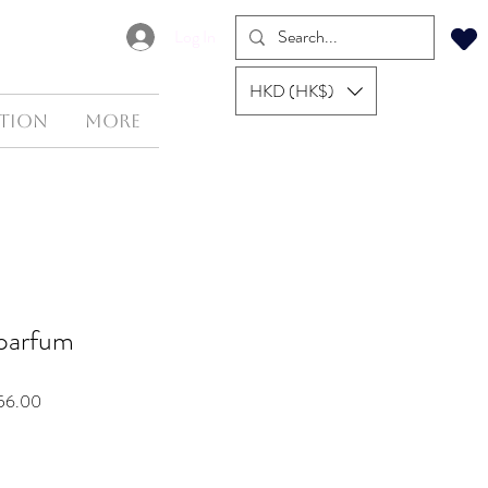
Log In
HKD (HK$)
tion
More
 parfum
Sale
56.00
Price