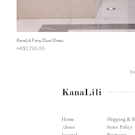
KanaLili Fairy Dust Dress
Price
HK$2,730.00
E
KanaLili
Home
Shipping & R
About
Store Policy
Journal
Payments