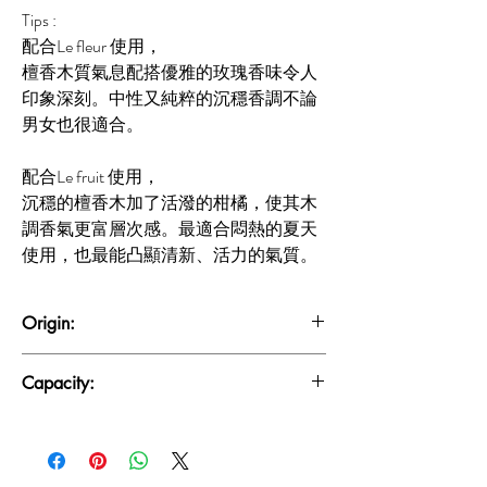
Tips :
配合Le fleur 使用，
檀香木質氣息配搭優雅的玫瑰香味令人
印象深刻。中性又純粹的沉穩香調不論
男女也很適合。
配合Le fruit 使用，
沉穩的檀香木加了活潑的柑橘，使其木
調香氣更富層次感。最適合悶熱的夏天
使用，也最能凸顯清新、活力的氣質。
Origin:
HK
Capacity:
30 ML