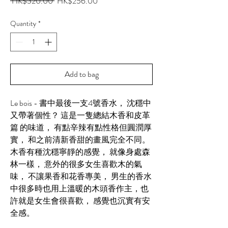
Regular
Sale
 HK$320.00 
HK$256.00
Price
Price
Quantity
*
Add to bag
Le bois - 書中最後一支4號香水， 沈穩中
又帶著個性？ 這是一隻總結木香和皮革
篇 的味道， 有點辛辣有點性格但圓潤厚
實， 和之前清新香甜的畫風完全不同。
木香有種沈穩寧靜的感覺， 就像身處森
林一樣， 意外的很多女生喜歡木的氣
味， 不讓果香和花香專美， 男生的香水
中很多時也用上溫暖的木頭香作主，也
許就是女生會很喜歡， 感覺也沉實有安
全感。