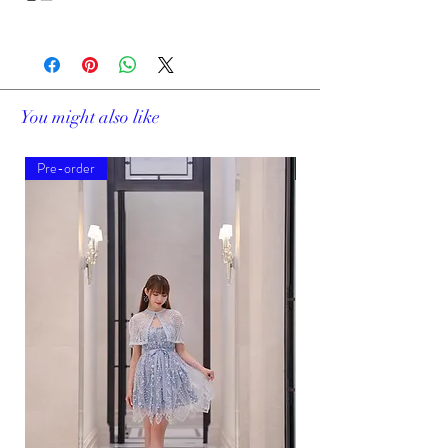
觀塘鴻圖道 26號威登中心907室
You might also like
Pre-order
Pre-order